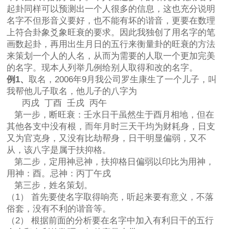
起卦同样可以预测出一个人很多的信息，这也充分说明
名字不但形音义要好，也不能有坏的谐音，更要在数理
上符合卦象爻象旺衰的要求。因此我独创了用名字的笔
画数起卦，再用出生月日的五行来衡量卦的旺衰的方法
来策划一个人的人名，从而为需要的人取一个更加完美
的名字。现本人列举几例给别人取得和改的名字。
例1、
取名，2006年9月我公司罗生康生了一个儿子，叫
我帮他儿子取名，他儿子的八字为
丙戌 丁酉 壬戌 丙午
第一步，断旺衰：壬水日干虽然生于酉月相地，但在
其他各支中没有根，而年月时三天干均为财耗身，日支
又为官克身，又没有比劫帮身，日干明显偏弱，又不
从，该八字是属于扶抑格。
第二步，定用神忌神，扶抑格日偏弱以印比为用神，
用神：酉。忌神：丙丁午戌
第三步，姓名策划。
（1） 首先要使名字取得响亮，听起来要有意义，不落
俗套，没有不利的谐音等。
（2） 根据前面的分析要在名字中加入有利日干的五行