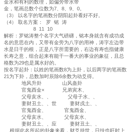
金水和有利的数理，如偏旁带水带
金，笔画总数个位数为7、8、9、0。
（3） 以名字的笔画数分阴阳起卦看好不好。
（4） 取名方案： 罗 铭 涛
8 11 10
解析：罗铭涛整个名字大气磅礴，铭本身就含有成功成
名的意思在内，又带有金旁为八字的用神，涛字左边带
水是日干的根，正是八字所需要的，右边有寿也指健康
长寿之意，组合起来有能干一番大的事业的象征，且总
格数为29也是属水好的。
按名字起卦：以姓的笔画数8为上卦，以后两字的笔画数
21为下卦，总数加时辰除6余数为动爻得。
地风升卦 山风蛊卦
官鬼酉金× 兄弟寅木、
父母亥水、、 父母子水、、
妻财丑土、、世 妻财戌土、、
官鬼酉金、 官鬼酉金、
父母亥水、 父母亥水、
妻财丑土、、应 妻财丑土、、
根据此名所起的卦象来看，财爻持世，日扶也旺时上