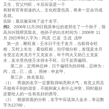
又生，官父均旺，今后应该是一个
有财有官有前途的人。文化程度也高，将来一定会功成
名就。
实际：最后被采纳了这个名字。
例2
、2006年11月29日我原单位的老郑生了一个孙子，很
高兴叫我帮其取名。他孙子的出生时间为：2006年 11
月 29日申时八字为：丙戌 己亥 壬戌 戊申
第一步，断旺衰：壬水日干生于亥月，当权得令旺
相，又时上长生，看似旺相，但仔细分析，发现亥水月
令受左右夹克月干又克亥水，年干丙火又助己土克亥
水，亥水受伤使壬水得令不旺。日干反而偏弱。
第二步，定用神忌神，日干偏弱为扶抑格，忌神为：
丙，戊，己，戌 。用神：申亥甲。
第三步，姓名策划。
（1） 男孩的名字一定要取得响亮和大气，有意义而且
不能有不利的谐音，不能和家人有什么冲突，同时最好
还要给人的一生有良好的诱导。
（2） 根据前面的分析，名字中应该加入金水，幸运数
字为12789，