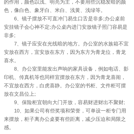
的作用，颜色以浅、明亮为主，不要用些沉稳发暗的颜
色，像白色、象牙白、米白、浅黄、浅绿等。
6、镜子摆放不可直冲门易生口舌是非多;办公桌前
安挂镜子会心神不定;办公桌内进门安放镜子照门容易是
非多;
7、镜子应安在光线暗的地方。办公室的水族箱不宜
安放在西方，宜安放在东方，因为东方为青龙位，青龙
喜水。
8、办公室里能发出声响的家具设备，例如电话、影
印机、传真机等也同样宜摆放在东方，因为青龙喜闹，
不宜放在西方，白虎喜静。办公室的书柜、文件柜可摆
放在文昌位上;
9、保险柜宜朝向大门开放，容易财进财出不聚财;
10、如果公司有些奖项和荣誉，可单设一柜专门用
来摆放，柜子离办公桌要有些距离，减少压迫和局限之
感。